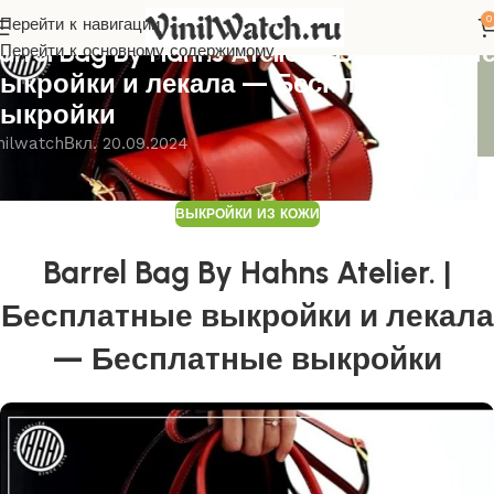
0
Перейти к навигации
ЫКРОЙКИ ИЗ КОЖИ
arrel Bag By Hahns Atelier. | Бесплатны
Перейти к основному содержимому
ыкройки и лекала — Бесплатные
ыкройки
nilwatch
Вкл. 20.09.2024
ВЫКРОЙКИ ИЗ КОЖИ
Barrel Bag By Hahns Atelier. |
Бесплатные выкройки и лекала
— Бесплатные выкройки