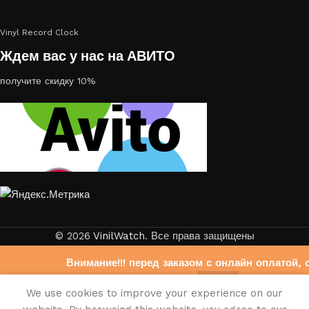
Vinyl Record Clock
Ждем вас у нас на АВИТО
получите скидку 10%
© 2026
VinilWatch
. Все права защищены
Внимание!!! перед заказом с онлайн оплатой, 
свяжитесь с нами на Авито
0
We use cookies to improve your experience on our
https://www.avito.ru/brands/403b6f33bdb6fb972
писок желаний
агазин
Корзина
Мой аккаунт