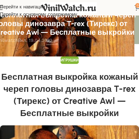
0
Перейти к навигации
ГРУШКИ
есплатная выкройка кожаный череп
Перейти к основному содержимому
оловы динозавра T-rex (Тирекс) от
reative Awl — Бесплатные выкройки
nilwatch
Вкл. 19.04.2022
ИГРУШКИ
Бесплатная выкройка кожаный
череп головы динозавра T-rex
(Тирекс) от Creative Awl —
Бесплатные выкройки