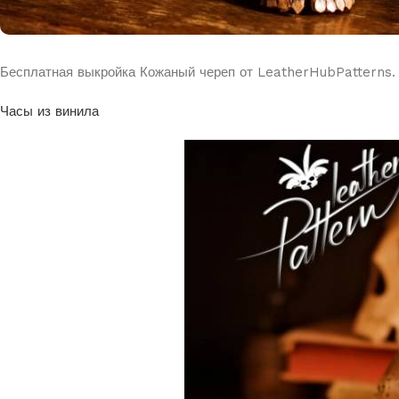
Бесплатная выкройка Кожаный череп от LeatherHubPatterns.
Часы из винила