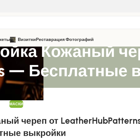
кеты
Визитки
Реставрация Фотографий
ойка Кожаный че
rns — Бесплатные
МАСКИ
ый череп от LeatherHubPattern
тные выкройки