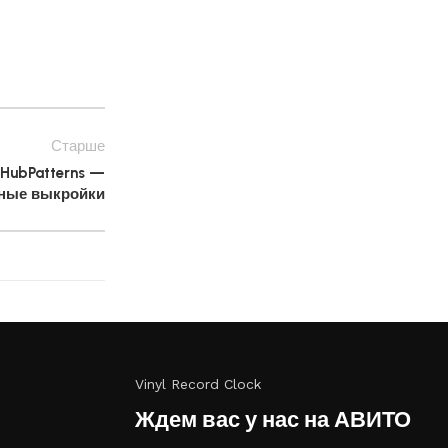
Старше
HubPatterns —
ные выкройки
Vinyl Record Clock
Ждем вас у нас на АВИТО