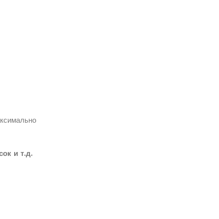
аксимально
ок и т.д.