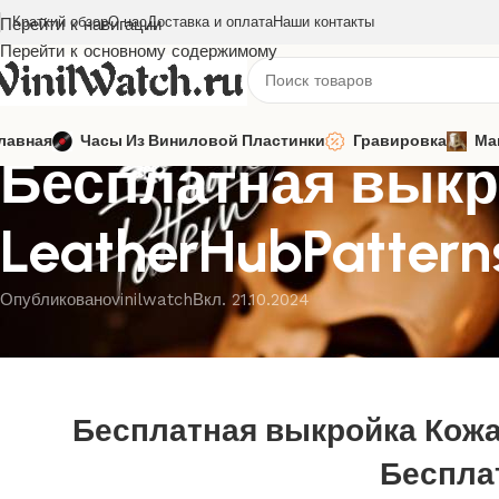
Краткий обзор
О нас
Доставка и оплата
Наши контакты
Перейти к навигации
Перейти к основному содержимому
МАСКИ
лавная
Часы Из Виниловой Пластинки
Гравировка
Ма
Бесплатная выкр
LeatherHubPatte
Опубликовано
vinilwatch
Вкл. 21.10.2024
Бесплатная выкройка Кожан
Беспла