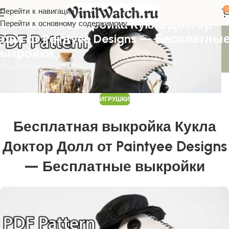
0
Перейти к навигации
ГРУШКИ
есплатная выкройка Кукла Доктор
Перейти к основному содержимому
олл от Paintyee Designs — Бесплатны
ыкройки
nilwatch
Вкл. 19.07.2022
ИГРУШКИ
Бесплатная выкройка Кукла
Доктор Долл от Paintyee Designs
— Бесплатные выкройки