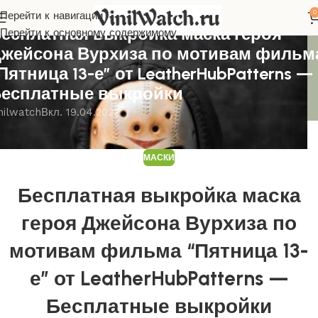
0
Перейти к навигации
АСКИ
есплатная выкройка маска героя
Перейти к основному содержимому
жейсона Вурхиза по мотивам фильм
Пятница 13-е” от LeatherHubPatterns —
есплатные выкройки
nilwatch
Вкл. 19.04.2022
МАСКИ
Бесплатная выкройка маска
героя Джейсона Вурхиза по
мотивам фильма “Пятница 13-
е” от LeatherHubPatterns —
Бесплатные выкройки