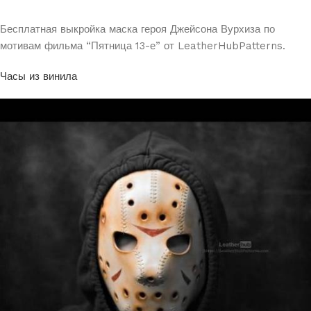
Бесплатная выкройка маска героя Джейсона Вурхиза по
мотивам фильма “Пятница 13-е” от LeatherHubPatterns.
Часы из винила