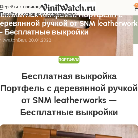
0
Перейти к навигации
ОРТФЕЛИ
есплатная выкройка Портфель с
Перейти к основному содержимому
еревянной ручкой от SNM leatherwork
 Бесплатные выкройки
nilwatch
Вкл. 28.01.2022
ПОРТФЕЛИ
Бесплатная выкройка
Портфель с деревянной ручкой
от SNM leatherworks —
Бесплатные выкройки