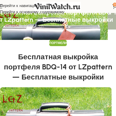
0
Перейти к навигации
ОРТФЕЛИ
есплатная выкройка портфеля BDQ-
Перейти к основному содержимому
т LZpattern — Бесплатные выкройки
nilwatch
Вкл. 04.06.2021
ПОРТФЕЛИ
Бесплатная выкройка
портфеля BDQ-14 от LZpattern
— Бесплатные выкройки