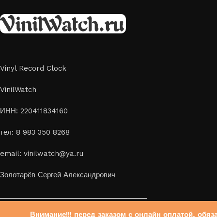
Vinyl Record Clock
VinilWatch
ИНН: 220411834160
тел: 8 983 350 8268
email: vinilwatch@ya.ru
Золотарёв Сергей Александрович
Внимание!!! перед заказом с онлайн оплатой, обя