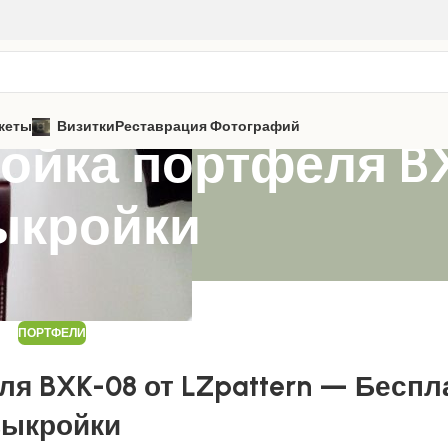
кеты
Визитки
Реставрация Фотографий
йка портфеля BXK
ыкройки
ПОРТФЕЛИ
я BXK-08 от LZpattern — Бесп
выкройки