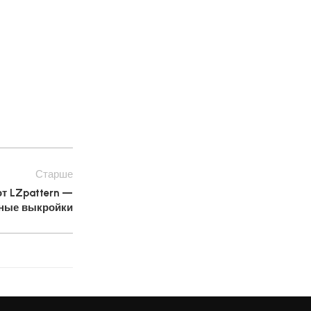
Старше
т LZpattern —
ные выкройки