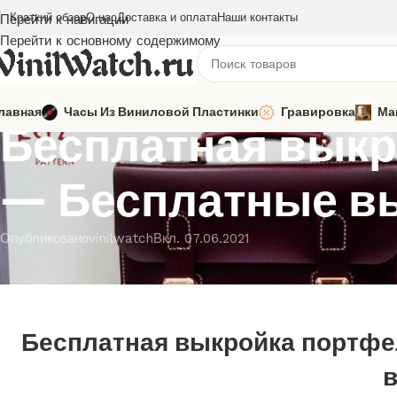
Краткий обзор
О нас
Доставка и оплата
Наши контакты
Перейти к навигации
Перейти к основному содержимому
ПОРТФЕЛИ
лавная
Часы Из Виниловой Пластинки
Гравировка
Ма
Бесплатная выкро
— Бесплатные в
Опубликовано
vinilwatch
Вкл. 07.06.2021
Бесплатная выкройка портфел