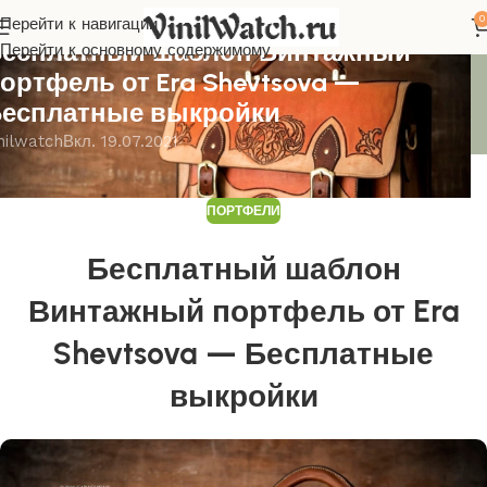
0
Перейти к навигации
ОРТФЕЛИ
есплатный шаблон Винтажный
Перейти к основному содержимому
ортфель от Era Shevtsova —
есплатные выкройки
nilwatch
Вкл. 19.07.2021
ПОРТФЕЛИ
Бесплатный шаблон
Винтажный портфель от Era
Shevtsova — Бесплатные
выкройки