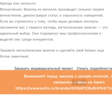
бренда или личности.
Впечатление: Визитка из металла производит сильное первое
впечатление, демонстрируя статус и серьезность намерений.
Если вы стремитесь к тому, чтобы ваши деловые контакты
запомнили вас с первого взгляда, металлические визитки — это
идеальный выбор. Они подчеркнут ваш профессионализм и
выделят вас среди конкурентов.
Закажите металлические визитки и сделайте свой бизнес еще
более заметным!
Заказать индивидуальный проект
Узнать подробности
Внимание!!! перед заказом с онлайн оплатой, 
свяжитесь с нами на Авито
0
https://www.avito.ru/brands/403b6f33bdb6fb972
писок желаний
агазин
Корзина
Мой аккаунт