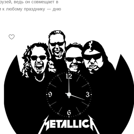
рузей, ведь он совмещает в
м к любому празднику — дню