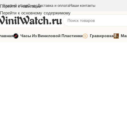
Краткий обзор
О нас
Доставка и оплата
Наши контакты
Перейти к навигации
Перейти к основному содержимому
лавная
Часы Из Виниловой Пластинки
Гравировка
Ма