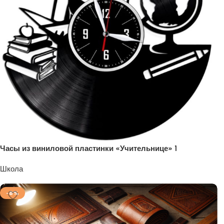
Часы из виниловой пластинки «Учительнице» 1
Школа
1200
₽
-8%