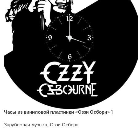
Часы из виниловой пластинки «Оззи Осборн» 1
Зарубежная музыка
,
Оззи Осборн
1200
₽