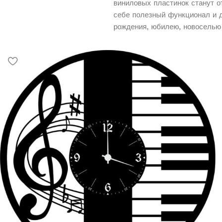
виниловых пластинок станут о
себе полезный функционал и 
рождения, юбилею, новоселью