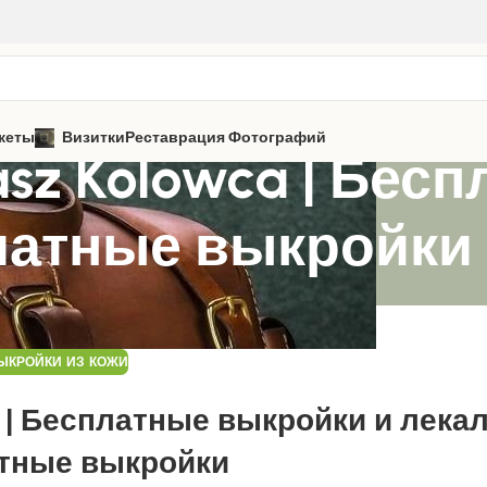
кеты
Визитки
Реставрация Фотографий
masz Kolowca | Бе
латные выкройки
ЫКРОЙКИ ИЗ КОЖИ
ca | Бесплатные выкройки и лека
тные выкройки