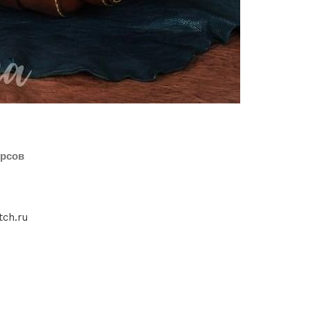
урсов
tch.ru