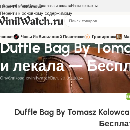
Краткий обзор
О нас
Доставка и оплата
Наши контакты
Перейти к навигации
Перейти к основному содержимому
ВЫКРОЙКИ ИЗ КОЖИ
лавная
Часы Из Виниловой Пластинки
Гравировка
Ма
Duffle Bag By To
и лекала — Бесп
Опубликовано
vinilwatch
Вкл. 20.09.2024
В
Duffle Bag By Tomasz Kolow
Беспла