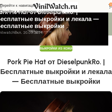
0
Перейти к навигации
ЫКРОЙКИ ИЗ КОЖИ
ork Pie Hat от DieselpunkRo. |
Перейти к основному содержимому
есплатные выкройки и лекала —
есплатные выкройки
nilwatch
Вкл. 20.09.2024
ВЫКРОЙКИ ИЗ КОЖИ
Pork Pie Hat от DieselpunkRo. |
Бесплатные выкройки и лекала
— Бесплатные выкройки