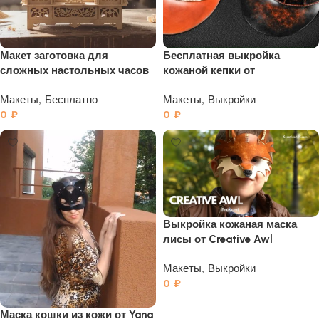
Макет заготовка для
Бесплатная выкройка
сложных настольных часов
кожаной кепки от
в формате cdr, svg
LeatherHubPatterns
Макеты
,
Бесплатно
Макеты
,
Выкройки
0
₽
0
₽
Выкройка кожаная маска
лисы от Creative Awl
Макеты
,
Выкройки
0
₽
Маска кошки из кожи от Yana