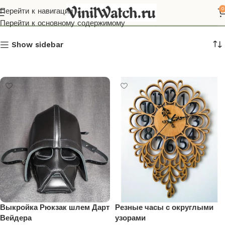
Чайный домик
0
Перейти к навигации
Перейти к основному содержимому
Show sidebar
Выкройка Рюкзак шлем Дарт
Резные часы с округлыми
Вейдера
узорами