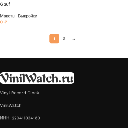
Gauf
Макеты
,
Выкройки
0
₽
1
2
→
Vinyl Record Clock
VinilWatch
ИНН: 220411834160