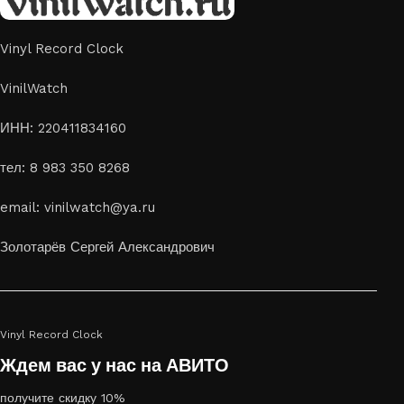
офиса или даже для оформления кафе, студии или
творческого пространства.
Vinyl Record Clock
Картины на стекле и дереве
VinilWatch
Лазерная гравировка на стекле или дереве, оригинальный
ИНН: 220411834160
способ приятно удивить своих близких отличным подарком
тел: 8 983 350 8268
или украсить свой дом
Если вы ищете способ сделать свой подарок особенным или
email: vinilwatch@ya.ru
украсить пространство, лазерная гравировка фото по дереву
или на стекле — это отличный выбор
Золотарёв Сергей Александрович
Vinyl Record Clock
Ждем вас у нас на АВИТО
получите скидку 10%