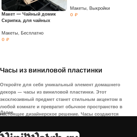
VasileandPavel
Макеты
,
Выкройки
Макет — Чайный домик
0
₽
Скрипка, для чайных
пакетиков
Макеты
,
Бесплатно
0
₽
Часы из виниловой пластинки
Откройте для себя уникальный элемент домашнего
декора — часы из виниловой пластинки. Этот
эксклюзивный предмет станет стильным акцентом в
любой комнате и превратит обычное пространство в
Далее
настоящее дизайнерское решение. Часы создаются
вручную из переработанных виниловых пластинок,
поэтому каждая модель уникальна и неповторима. Такой
аксессуар идеально подойдет для гостиной, спальни,