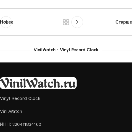
Новее
Старше
VinilWatch - Vinyl Record Clock
Vinyl Record Clock
VinilWatch
ИНН: 220411834160