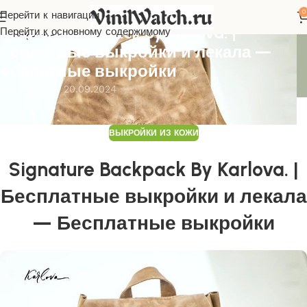
0
Перейти к навигации
ЫКРОЙКИ ИЗ КОЖИ
ignature Backpack By Karlova. |
Перейти к основному содержимому
есплатные выкройки и лекала —
есплатные выкройки
nilwatch
Вкл. 20.09.2024
ВЫКРОЙКИ ИЗ КОЖИ
Signature Backpack By Karlova. |
Бесплатные выкройки и лекала
— Бесплатные выкройки