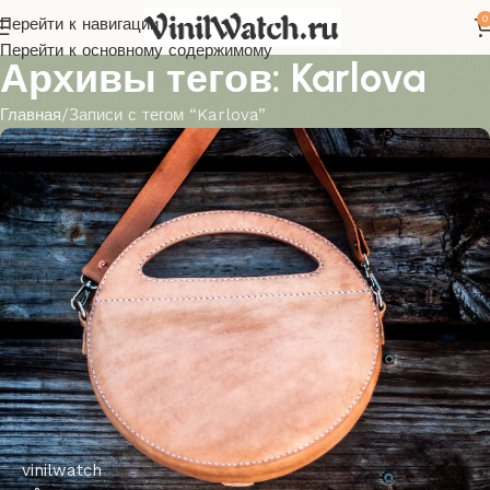
0
Перейти к навигации
Перейти к основному содержимому
Архивы тегов: Karlova
Главная
Записи с тегом “Karlova”
vinilwatch