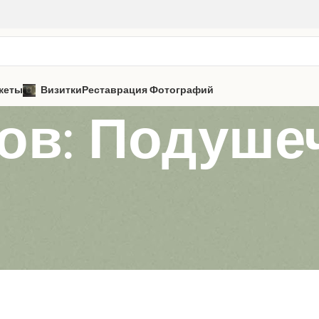
кеты
Визитки
Реставрация Фотографий
ов: Подуше