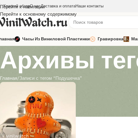
Краткий обзор
О нас
Доставка и оплата
Наши контакты
Перейти к навигации
Перейти к основному содержимому
лавная
Часы Из Виниловой Пластинки
Гравировка
Ма
Архивы тег
Главная
Записи с тегом “Подушечка”
vinilwatch