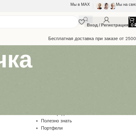
Мы в МАХ
Мы на свя
Вход / Регистрация
0
Бесплатная доставка при заказе от 250
чка
Браслеты
Выкройки из кожи
Игрушки
Маски
Наши предлжения
Полезно знать
Портфели