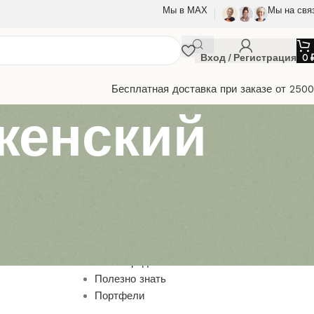
Мы в МАХ
Мы на свя
Вход / Регистрация
0
Бесплатная доставка при заказе от 250
женский
Браслеты
Выкройки из кожи
Игрушки
Маски
Наши предлжения
Полезно знать
Портфели