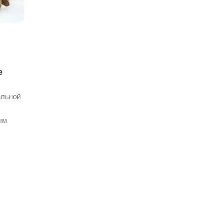
е
альной
ым