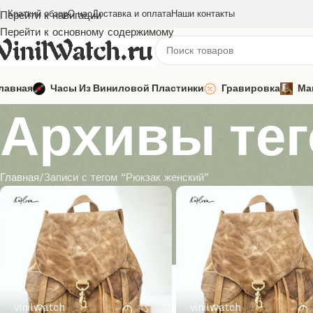
Краткий обзор
О нас
Доставка и оплата
Наши контакты
Перейти к навигации
Перейти к основному содержимому
лавная
Часы Из Виниловой Пластинки
Гравировка
Ма
Архивы тег
Главная
Записи с тегом “Рюкзак женский”
vinilwatch
vinilwatch