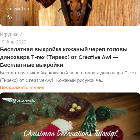
vinilwatch
Игрушки
19 Апр 2022
Бесплатная выкройка кожаный череп головы
динозавра T-rex (Тирекс) от Creative Awl —
Бесплатные выкройки
Бесплатная выкройка кожаный череп головы динозавра T-rex
(Тирекс) от CreativeAwl. Кожаный рисунок че...
Продолжить чтение