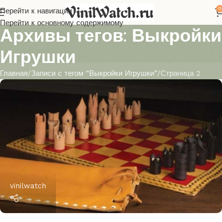
0
Перейти к навигации
Перейти к основному содержимому
Архивы тегов: Выкройки
Игрушки
Главная
Записи с тегом “Выкройки Игрушки”
Страница 2
vinilwatch