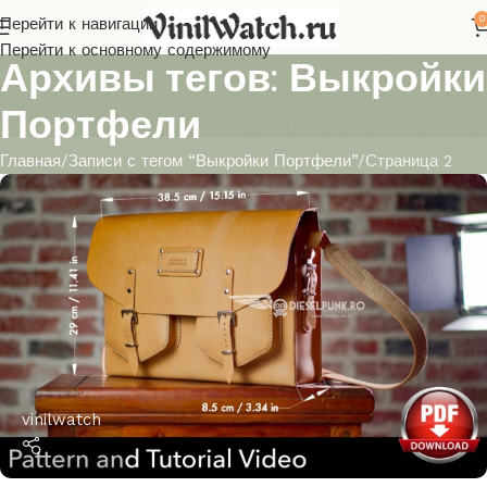
0
Перейти к навигации
Перейти к основному содержимому
Архивы тегов: Выкройки
Портфели
Главная
Записи с тегом “Выкройки Портфели”
Страница 2
vinilwatch