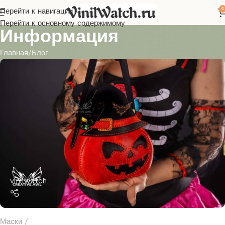
0
Перейти к навигации
Перейти к основному содержимому
Информация
Главная
Блог
vinilwatch
Маски