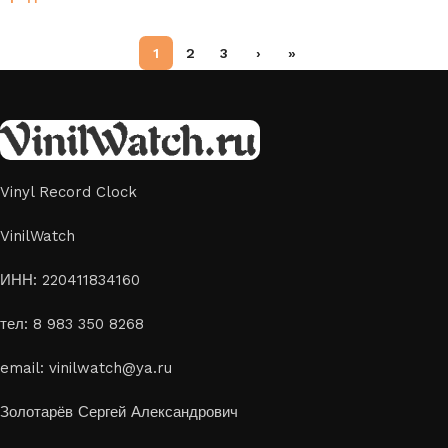
1
2
3
›
»
Vinyl Record Clock
VinilWatch
ИНН: 220411834160
тел: 8 983 350 8268
email: vinilwatch@ya.ru
Золотарёв Сергей Александрович