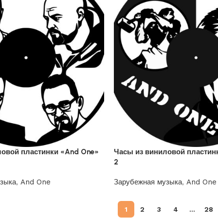
ловой пластинки «And One»
Часы из виниловой пластин
2
узыка
,
And One
Зарубежная музыка
,
And One
1200
₽
1
2
3
4
…
28