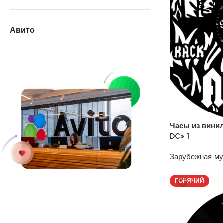
Авито
Часы из вини
DC» 1
Зарубежная м
1200
₽
ГОРЯЧИЙ
У нас на АВИТО
дешевле