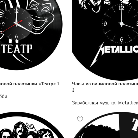
овой пластинки «Театр» 1
Часы из виниловой пластинк
3
бби
Зарубежная музыка
,
Metallic
1200
₽