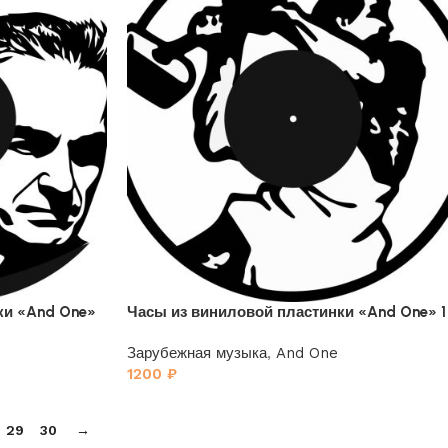
ки «And One»
Часы из виниловой пластинки «And One» 1
Зарубежная музыка
,
And One
1200
₽
29
30
→