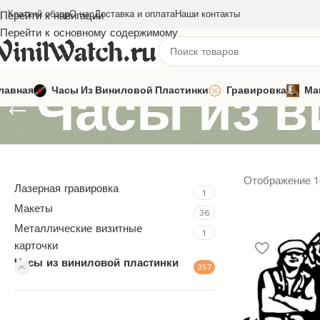
Краткий обзор
О нас
Доставка и оплата
Наши контакты
Перейти к навигации
Перейти к основному содержимому
Часы из в
лавная
Часы Из Виниловой Пластинки
Гравировка
Ма
Отображение 1
Лазерная гравировка
1
Макеты
36
Металлические визитные
1
карточки
Часы из виниловой пластинки
357