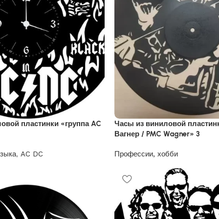
ловой пластинки «группа AC
Часы из виниловой пластин
Вагнер / PMC Wagner» 3
узыка
,
AC DC
Профессии, хобби
1200
₽