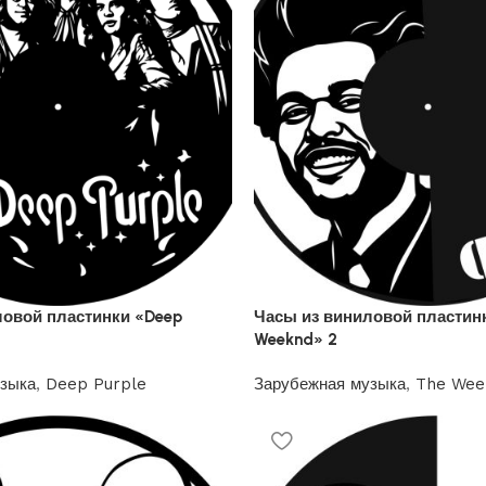
ловой пластинки «Deep
Часы из виниловой пластин
Weeknd» 2
узыка
,
Deep Purple
Зарубежная музыка
,
The Wee
1200
₽