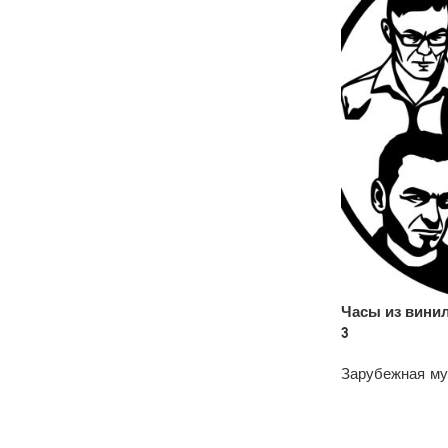
Часы из вини
3
Зарубежная м
1200
₽