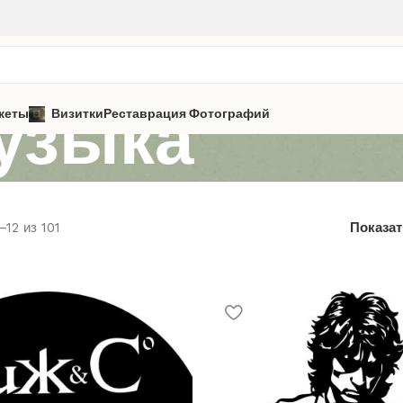
узыка
кеты
Визитки
Реставрация Фотографий
12 из 101
Показа