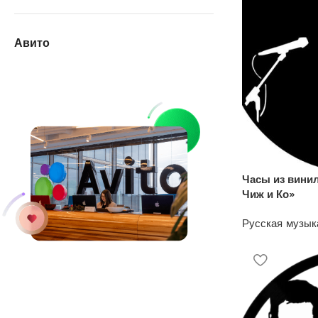
Авито
Часы из вини
Чиж и Ко»
Русская музык
1200
₽
У нас на АВИТО
дешевле