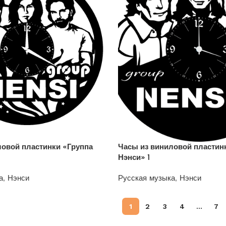
ловой пластинки «Группа
Часы из виниловой пластин
Нэнси» 1
а
,
Нэнси
Русская музыка
,
Нэнси
1200
₽
1
2
3
4
…
7