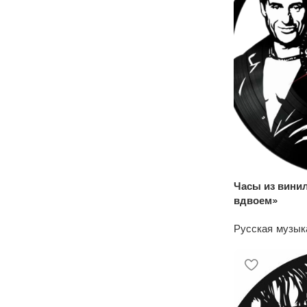
скидка 10%
Часы из вини
вдвоем»
Русская музык
1200
₽