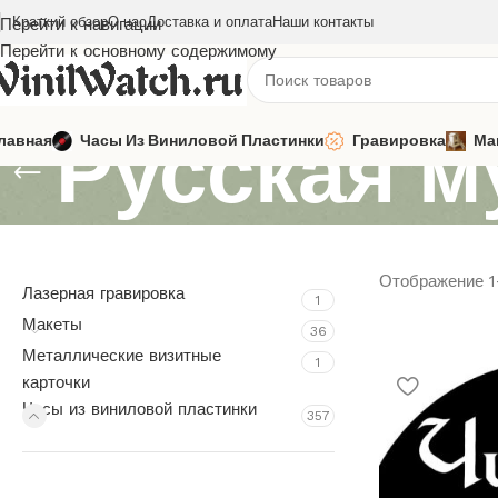
Краткий обзор
О нас
Доставка и оплата
Наши контакты
Перейти к навигации
Перейти к основному содержимому
Русская м
лавная
Часы Из Виниловой Пластинки
Гравировка
Ма
Отображение 1–
Лазерная гравировка
1
Макеты
36
Металлические визитные
1
карточки
Часы из виниловой пластинки
357