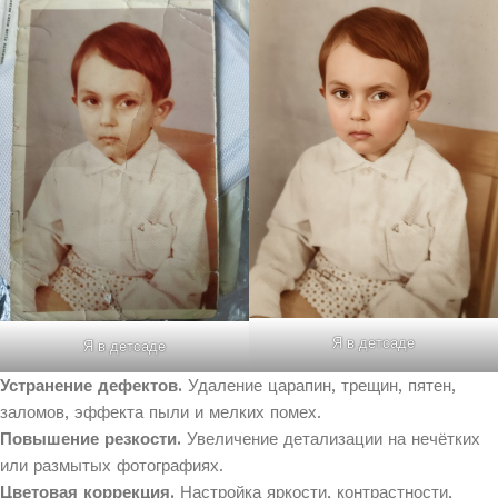
Я в детсаде
Я в детсаде
Устранение дефектов.
Удаление царапин, трещин, пятен,
заломов, эффекта пыли и мелких помех.
Повышение резкости.
Увеличение детализации на нечётких
или размытых фотографиях.
Цветовая коррекция.
Настройка яркости, контрастности,