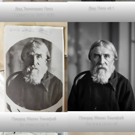
Дед Петр чб 1
Дед Золотарев Петр
Николаевич 1907 1968
Прадед Шакин Тимофей
Прадед Шакин Тимофей
Кондратьевич чб
Кондратьевич 0