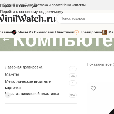
Краткий обзор
О нас
Доставка и оплата
Наши контакты
Перейти к навигации
Перейти к основному содержимому
Компьюте
лавная
Часы Из Виниловой Пластинки
Гравировка
Ма
Показаны все (
Лазерная гравировка
1
Макеты
36
Металлические визитные
1
карточки
Часы из виниловой пластинки
357