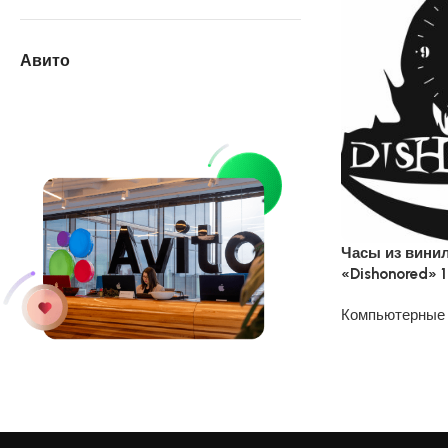
Авито
Часы из вини
«Dishonored» 1
Компьютерные
1200
₽
У нас на АВИТО
дешевле