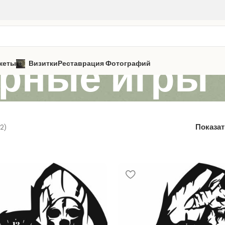
рные игры
кеты
Визитки
Реставрация Фотографий
2)
Показа