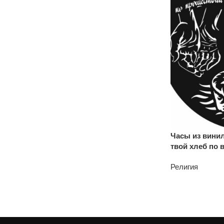
скидка 10%
Часы из вини
твой хлеб по 
Религия
1200
₽