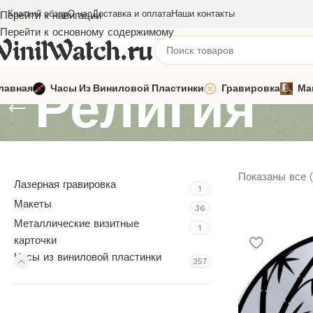
Краткий обзор
О нас
Доставка и оплата
Наши контакты
Перейти к навигации
Перейти к основному содержимому
Религия
лавная
Часы Из Виниловой Пластинки
Гравировка
Ма
Показаны все (
Лазерная гравировка
1
Макеты
36
Металлические визитные
1
карточки
Часы из виниловой пластинки
357