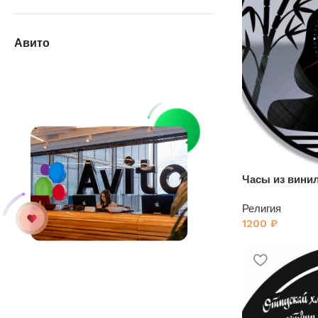
Авито
Часы из вини
Религия
1200
₽
У нас на АВИТО
дешевле