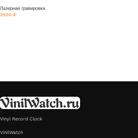
Группа Кино» 1
Лазерная гравировка
3500
₽
Vinyl Record Clock
VinilWatch