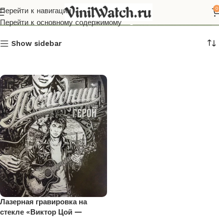
Лазерная гравировка
0
Перейти к навигации
Перейти к основному содержимому
Show sidebar
Лазерная гравировка на
стекле «Виктор Цой —