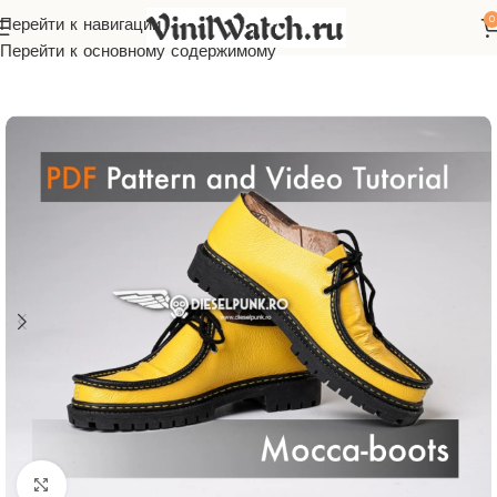
0
Перейти к навигации
Главная
Макеты
Выкройки
Перейти к основному содержимому
Нажмите, чтобы увеличить