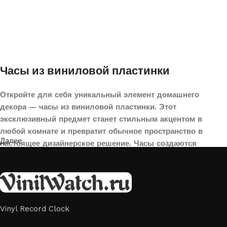
Часы из виниловой пластинки
Откройте для себя уникальный элемент домашнего
декора — часы из виниловой пластинки. Этот
эксклюзивный предмет станет стильным акцентом в
любой комнате и превратит обычное пространство в
Далее
настоящее дизайнерское решение. Часы создаются
вручную из переработанных виниловых пластинок,
поэтому каждая модель уникальна и неповторима. Такой
аксессуар идеально подойдет для гостиной, спальни,
офиса или даже для оформления кафе, студии или
творческого пространства.
Vinyl Record Clock