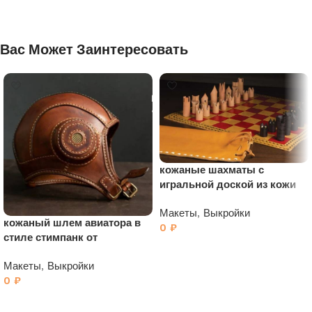
Вас Может Заинтересовать
кожаные шахматы с
игральной доской из кожи
от George Hurst
Макеты
,
Выкройки
кожаный шлем авиатора в
0
₽
стиле стимпанк от
VasileandPavel
Макеты
,
Выкройки
0
₽