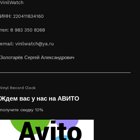
Картины на стекле и дереве
VinilWatch
Лазерная гравировка на стекле или дереве, оригинальный
ИНН: 220411834160
способ приятно удивить своих близких отличным подарком
тел: 8 983 350 8268
или украсить свой дом
Если вы ищете способ сделать свой подарок особенным или
email: vinilwatch@ya.ru
украсить пространство, лазерная гравировка фото по дереву
или на стекле — это отличный выбор
Золотарёв Сергей Александрович
Vinyl Record Clock
Ждем вас у нас на АВИТО
получите скидку 10%