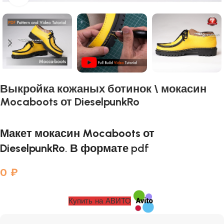
Выкройка кожаных ботинок \ мокасин
Mocaboots от DieselpunkRo
Макет
мокасин Mocaboots от
DieselpunkRo
. В формате pdf
0
₽
Купить на АВИТО