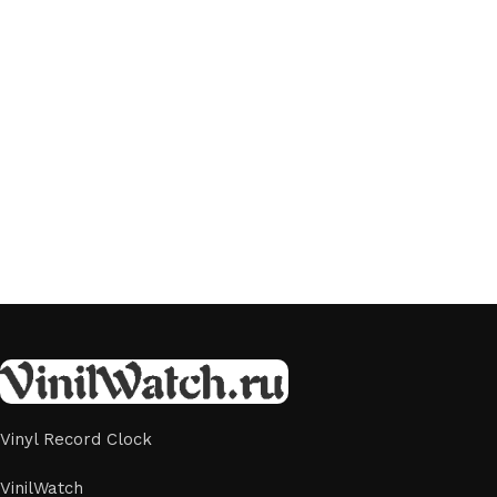
Vinyl Record Clock
VinilWatch