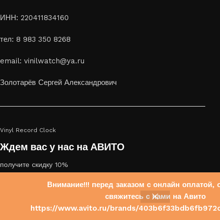
ИНН: 220411834160
тел: 8 983 350 8268
email: vinilwatch@ya.ru
Золотарёв Сергей Александрович
Vinyl Record Clock
Ждем вас у нас на АВИТО
получите скидку 10%
Внимание!!! перед заказом с онлайн оплатой, 
свяжитесь с нами на Авито
0
https://www.avito.ru/brands/403b6f33bdb6fb972
оковая панель
агазин
Список желаний
Корзина
Мой аккаунт