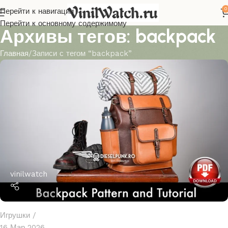
0
Перейти к навигации
Перейти к основному содержимому
Архивы тегов: backpack
Главная
Записи с тегом “backpack”
vinilwatch
Игрушки
16 Мар 2026