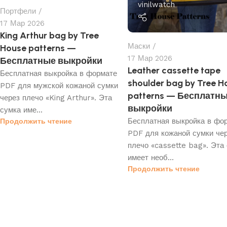
vinilwatch
Портфели
17 Мар 2026
King Arthur bag by Tree
Маски
House patterns —
17 Мар 2026
Бесплатные выкройки
Leather cassette tape
Бесплатная выкройка в формате
shoulder bag by Tree H
PDF для мужской кожаной сумки
patterns — Бесплатн
через плечо «King Arthur». Эта
выкройки
сумка име...
Бесплатная выкройка в фо
Продолжить чтение
PDF для кожаной сумки че
плечо «cassette bag». Эта
имеет необ...
Продолжить чтение