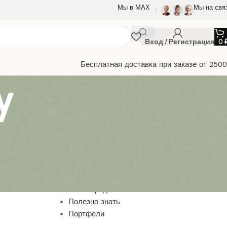
Мы в МАХ
Мы на свя
Вход / Регистрация
0
Бесплатная доставка при заказе от 250
y
Браслеты
Выкройки из кожи
Игрушки
Маски
Наши предлжения
Полезно знать
Портфели