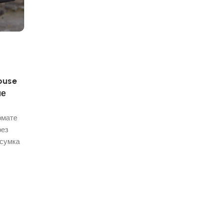
ouse
ые
рмате
рез
 сумка