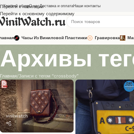
Краткий обзор
О нас
Доставка и оплата
Наши контакты
Перейти к навигации
Перейти к основному содержимому
лавная
Часы Из Виниловой Пластинки
Гравировка
Ма
Архивы тего
Главная
Записи с тегом “crossbody”
vinilwatch