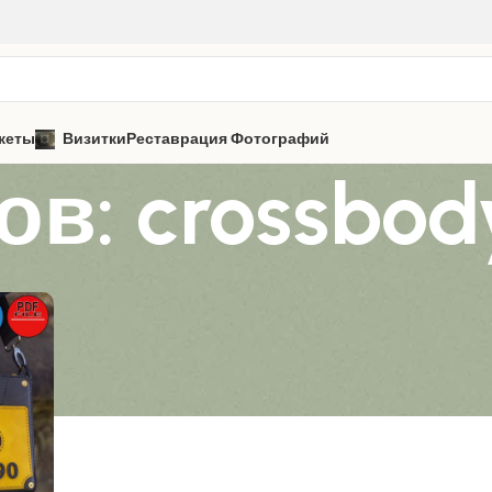
кеты
Визитки
Реставрация Фотографий
в: crossbod