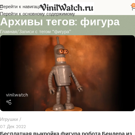
0
Перейти к навигации
Перейти к основному содержимому
Архивы тегов: фигура
Главная
Записи с тегом “фигура”
vinilwatch
Игрушки
07 Дек 2022
Бесплатная выкройка фигура робота Бендера из