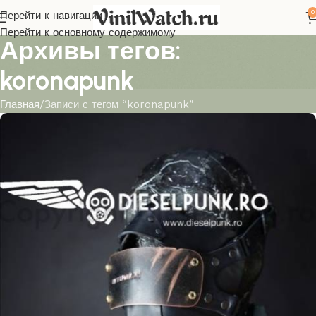
0
Перейти к навигации
Перейти к основному содержимому
Архивы тегов:
koronapunk
Главная
Записи с тегом “koronapunk”