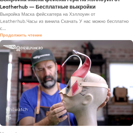
Leatherhub — Бесплатные выкройки
Выкройка Маска фейсхаггера на Хэллоуин от
Leatherhub.Часы из винила Скачать У нас можно бесплатно
с...
Продолжить чтение
vinilwatch