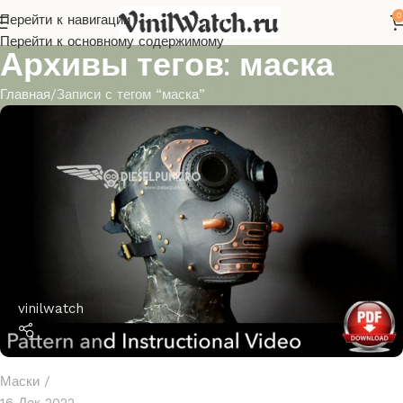
0
Перейти к навигации
Перейти к основному содержимому
Архивы тегов: маска
Главная
Записи с тегом “маска”
vinilwatch
Маски