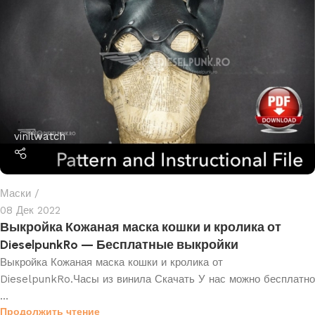
vinilwatch
Маски
08 Дек 2022
Выкройка Кожаная маска кошки и кролика от
DieselpunkRo — Бесплатные выкройки
Выкройка Кожаная маска кошки и кролика от
DieselpunkRo.Часы из винила Скачать У нас можно бесплатно
...
Продолжить чтение