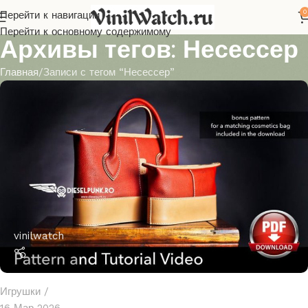
0
Перейти к навигации
Перейти к основному содержимому
Архивы тегов: Несессер
Главная
Записи с тегом “Несессер”
vinilwatch
Игрушки