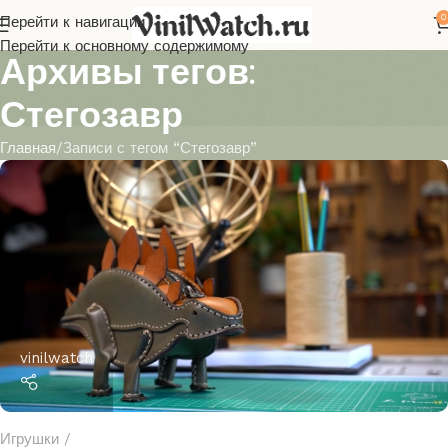
0
Перейти к навигации
Перейти к основному содержимому
Архивы тегов:
Стегозавр
Главная
Записи с тегом “Стегозавр”
vinilwatch
Игрушки