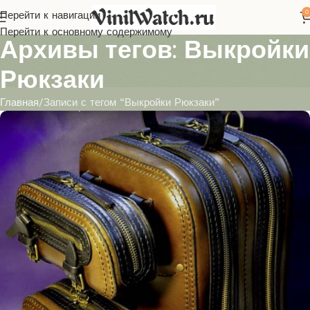
0
Перейти к навигации
Перейти к основному содержимому
Архивы тегов: Выкройки
Рюкзаки
Главная
Записи с тегом “Выкройки Рюкзаки”