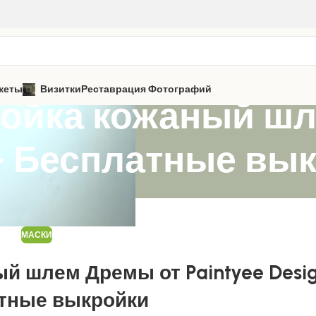
кеты
Визитки
Реставрация Фотографий
ойка кожаный шл
 — Бесплатные вы
МАСКИ
й шлем Дремы от Paintyee Desi
тные выкройки