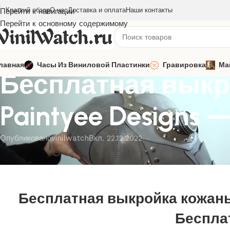
Краткий обзор
О нас
Доставка и оплата
Наши контакты
Перейти к навигации
Перейти к основному содержимому
МАСКИ
лавная
Часы Из Виниловой Пластинки
Гравировка
Ма
Бесплатная выкр
Paintyee Designs
Опубликовано
vinilwatch
Вкл. 22.12.2022
Бесплатная выкройка кожаны
Беспла