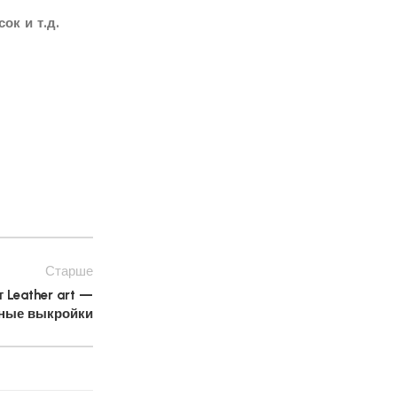
ок и т.д.
Старше
 Leather art —
ные выкройки