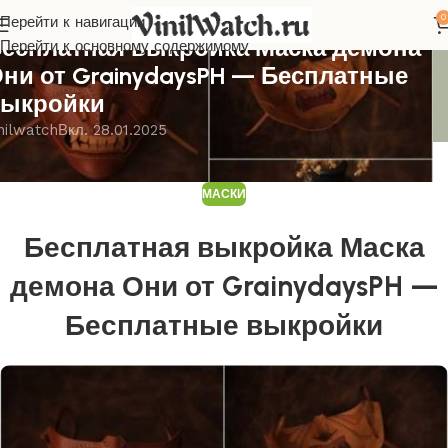
0
Перейти к навигации
АСКИ
есплатная выкройка Маска демона
Перейти к основному содержимому
ни от GrainydaysPH — Бесплатные
ыкройки
nilwatch
Вкл. 28.01.2025
МАСКИ
Бесплатная выкройка Маска
демона Они от GrainydaysPH —
Бесплатные выкройки