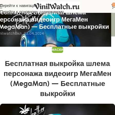
0
Перейти к навигации
АСКИ
есплатная выкройка шлема
Перейти к основному содержимому
ерсонажа видеоигр МегаМен
MegaMan) — Бесплатные выкройки
nilwatch
Вкл. 03.04.2024
МАСКИ
Бесплатная выкройка шлема
персонажа видеоигр МегаМен
(MegaMan) — Бесплатные
выкройки