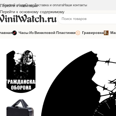
Краткий обзор
О нас
Доставка и оплата
Наши контакты
Перейти к навигации
Перейти к основному содержимому
лавная
Часы Из Виниловой Пластинки
Гравировка
Ма
Главная
Часы из виниловой пластинки
Русская музыка
Гра