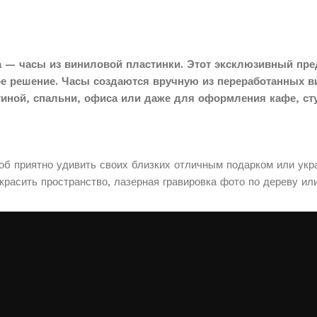
 — часы из виниловой пластинки. Этот эксклюзивный пре
ое решение. Часы создаются вручную из переработанных в
тиной, спальни, офиса или даже для оформления кафе, сту
соб приятно удивить своих близких отличным подарком или укр
расить пространство, лазерная гравировка фото по дереву ил