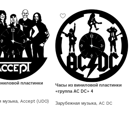
иниловой пластинки
Часы из виниловой пластинки
«группа AC DC» 4
я музыка
,
Accept (UDO)
Зарубежная музыка
,
AC DC
1200
₽