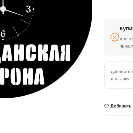
Купи
для э
пришл
Добавить 
доставку!
Добавить 