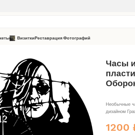
кеты
Визитки
Реставрация Фотографий
жданская Оборона
Часы из виниловой пластинки «Гражданская
Часы 
пласти
Оборон
Необычные ча
дизайном Гра
1200