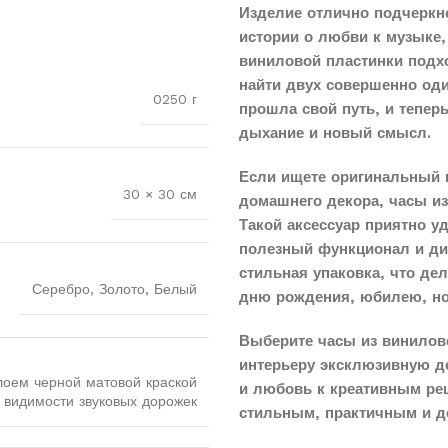
Изделие отлично подчеркн
истории о любви к музыке,
виниловой пластинки подхо
найти двух совершенно оди
0250 г
прошла свой путь, и тепер
дыхание и новый смысл.
Если ищете оригинальный 
30 × 30 см
домашнего декора, часы и
Такой аксессуар приятно у
полезный функционал и диз
стильная упаковка, что д
Серебро, Золото, Белый
дню рождения, юбилею, н
Выберите часы из винилов
интерьеру эксклюзивную д
лоем черной матовой краской
и любовь к креативным реш
 видимости звуковых дорожек
стильным, практичным и д