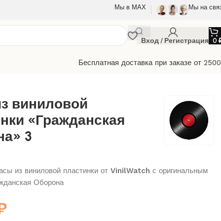
Мы в МАХ
Мы на свя
Вход / Регистрация
0
Бесплатная доставка при заказе от 250
 Оборона» 3
из виниловой
нки «Гражданская
а» 3
сы из виниловой пластинки от
VinilWatch
с оригинальным
жданская Оборона
₽