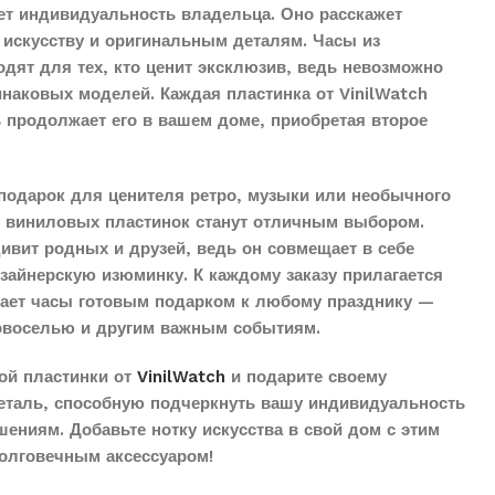
ет индивидуальность владельца. Оно расскажет
 искусству и оригинальным деталям. Часы из
дят для тех, кто ценит эксклюзив, ведь невозможно
наковых моделей. Каждая пластинка от VinilWatch
ь продолжает его в вашем доме, приобретая второе
подарок для ценителя ретро, музыки или необычного
з виниловых пластинок станут отличным выбором.
дивит родных и друзей, ведь он совмещает в себе
айнерскую изюминку. К каждому заказу прилагается
елает часы готовым подарком к любому празднику —
овоселью и другим важным событиям.
ой пластинки от
VinilWatch
и подарите своему
еталь, способную подчеркнуть вашу индивидуальность
ениям. Добавьте нотку искусства в свой дом с этим
олговечным аксессуаром!