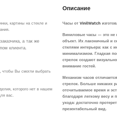
Описание
нки, картины на стекле и
Часы от
VinilWatch
изготов
ания.
Виниловые часы — это не 
аказчика, а так же
объект. Их лаконичный и 
стилями интерьера: как с 
пом клиента.
минимализмом. Гладкая по
стрелок создают визуальн
внимание гостей.
, чтобы Вы смогли выбрать
Механизм часов отличается
стрелок. Больше никаких 
делия, которого нет в нашем
отсчитываемое время и эст
для вас.
благодаря легкому весу и 
ухода: достаточно протере
презентабельный вид.