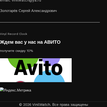
email: vinilwatch@ya.ru
украсить пространство, лазерная гравировка фото по дереву
или на стекле — это отличный выбор
Золотарёв Сергей Александрович
Vinyl Record Clock
Ждем вас у нас на АВИТО
получите скидку 10%
© 2026
VinilWatch
. Все права защищены