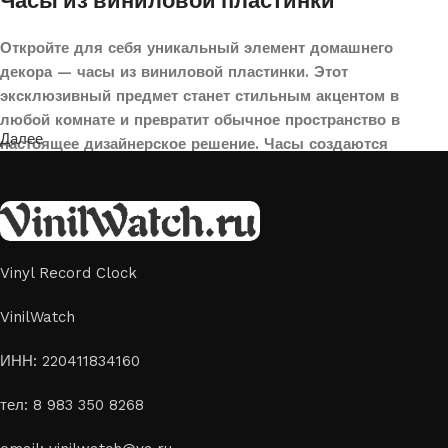
Часы из виниловой пластинки
Откройте для себя уникальный элемент домашнего
декора — часы из виниловой пластинки. Этот
эксклюзивный предмет станет стильным акцентом в
любой комнате и превратит обычное пространство в
Далее
настоящее дизайнерское решение. Часы создаются
вручную из переработанных виниловых пластинок,
поэтому каждая модель уникальна и неповторима. Такой
аксессуар идеально подойдет для гостиной, спальни,
офиса или даже для оформления кафе, студии или
творческого пространства.
Vinyl Record Clock
Картины на стекле и дереве
VinilWatch
Лазерная гравировка на стекле или дереве, оригинальный
ИНН: 220411834160
способ приятно удивить своих близких отличным подарком
тел: 8 983 350 8268
или украсить свой дом
Если вы ищете способ сделать свой подарок особенным или