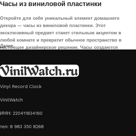
Часы из виниловой пластинки
Откройте для себя уникальный элемент домашнего
декора — часы из виниловой пластинки. Этот
эксклюзивный предмет станет стильным акцентом в
любой комнате и превратит обычное пространство в
Далее
настоящее дизайнерское решение. Часы создаются
вручную из переработанных виниловых пластинок,
поэтому каждая модель уникальна и неповторима. Такой
аксессуар идеально подойдет для гостиной, спальни,
офиса или даже для оформления кафе, студии или
творческого пространства.
Vinyl Record Clock
Картины на стекле и дереве
VinilWatch
Лазерная гравировка на стекле или дереве, оригинальный
ИНН: 220411834160
способ приятно удивить своих близких отличным подарком
тел: 8 983 350 8268
или украсить свой дом
Если вы ищете способ сделать свой подарок особенным или