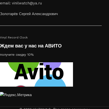
email: vinilwatch@ya.ru
украсить пространство, лазерная гравировка фото по дереву
или на стекле — это отличный выбор
Золотарёв Сергей Александрович
Vinyl Record Clock
Ждем вас у нас на АВИТО
получите скидку 10%