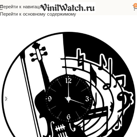
0
Перейти к навигации
Главная
Часы из виниловой пластинки
Музыка
Перейти к основному содержимому