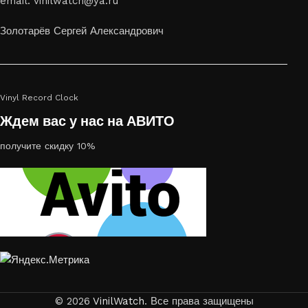
email: vinilwatch@ya.ru
украсить пространство, лазерная гравировка фото по дереву
или на стекле — это отличный выбор
Золотарёв Сергей Александрович
Vinyl Record Clock
Ждем вас у нас на АВИТО
получите скидку 10%
© 2026
VinilWatch
. Все права защищены