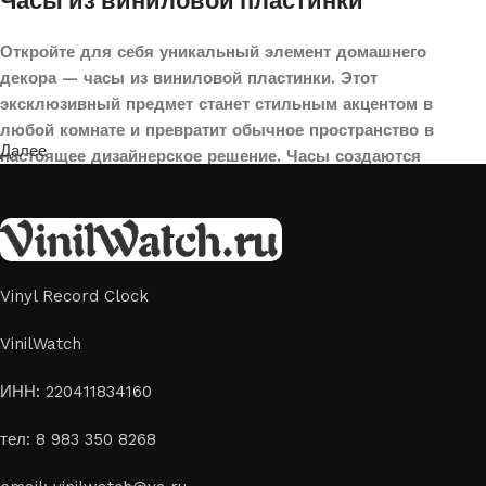
Часы из виниловой пластинки
Откройте для себя уникальный элемент домашнего
декора — часы из виниловой пластинки. Этот
эксклюзивный предмет станет стильным акцентом в
любой комнате и превратит обычное пространство в
Далее
настоящее дизайнерское решение. Часы создаются
вручную из переработанных виниловых пластинок,
поэтому каждая модель уникальна и неповторима. Такой
аксессуар идеально подойдет для гостиной, спальни,
офиса или даже для оформления кафе, студии или
творческого пространства.
Vinyl Record Clock
Картины на стекле и дереве
VinilWatch
Лазерная гравировка на стекле или дереве, оригинальный
ИНН: 220411834160
способ приятно удивить своих близких отличным подарком
тел: 8 983 350 8268
или украсить свой дом
Если вы ищете способ сделать свой подарок особенным или