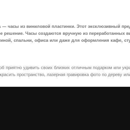
 — часы из виниловой пластинки. Этот эксклюзивный пре
ое решение. Часы создаются вручную из переработанных в
тиной, спальни, офиса или даже для оформления кафе, сту
соб приятно удивить своих близких отличным подарком или укр
расить пространство, лазерная гравировка фото по дереву ил