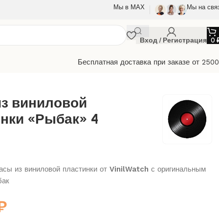
Мы в МАХ
Мы на свя
Вход / Регистрация
0
Бесплатная доставка при заказе от 250
из виниловой
нки «Рыбак» 4
сы из виниловой пластинки от
VinilWatch
с оригинальным
бак
₽