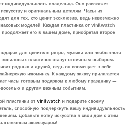
ет индивидуальность владельца. Оно расскажет
 искусству и оригинальным деталям. Часы из
дят для тех, кто ценит эксклюзив, ведь невозможно
наковых моделей. Каждая пластинка от VinilWatch
ь продолжает его в вашем доме, приобретая второе
подарок для ценителя ретро, музыки или необычного
з виниловых пластинок станут отличным выбором.
дивит родных и друзей, ведь он совмещает в себе
айнерскую изюминку. К каждому заказу прилагается
елает часы готовым подарком к любому празднику —
овоселью и другим важным событиям.
ой пластинки от
VinilWatch
и подарите своему
еталь, способную подчеркнуть вашу индивидуальность
ениям. Добавьте нотку искусства в свой дом с этим
олговечным аксессуаром!