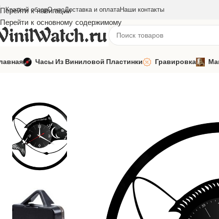
Краткий обзор
О нас
Доставка и оплата
Наши контакты
Перейти к навигации
Перейти к основному содержимому
лавная
Часы Из Виниловой Пластинки
Гравировка
Ма
Главная
Часы из виниловой пластинки
Профессии, хобби
Ч