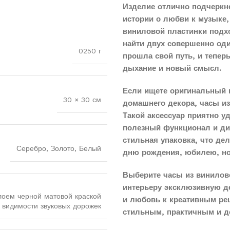
Изделие отлично подчеркн
истории о любви к музыке,
виниловой пластинки подхо
найти двух совершенно оди
0250 г
прошла свой путь, и тепер
дыхание и новый смысл.
Если ищете оригинальный 
30 × 30 см
домашнего декора, часы и
Такой аксессуар приятно у
полезный функционал и диз
стильная упаковка, что д
Серебро, Золото, Белый
дню рождения, юбилею, н
Выберите часы из винилов
интерьеру эксклюзивную д
лоем черной матовой краской
и любовь к креативным реш
 видимости звуковых дорожек
стильным, практичным и д