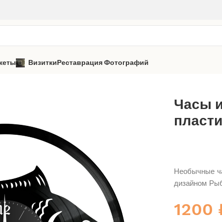
кеты
Визитки
Реставрация Фотографий
асы из виниловой пластинки «Рыбак» 4
Часы 
пласти
Необычные ча
дизайном Ры
1200