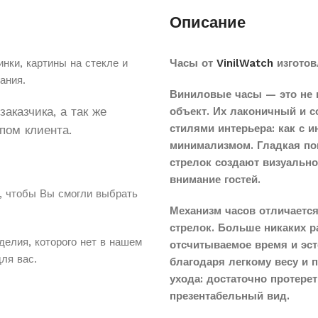
Описание
нки, картины на стекле и
Часы от
VinilWatch
изготов
ания.
Виниловые часы — это не 
аказчика, а так же
объект. Их лаконичный и 
стилями интерьера: как с 
пом клиента.
минимализмом. Гладкая по
стрелок создают визуальн
внимание гостей.
, чтобы Вы смогли выбрать
Механизм часов отличается
стрелок. Больше никаких 
делия, которого нет в нашем
отсчитываемое время и эст
для вас.
благодаря легкому весу и 
ухода: достаточно протере
презентабельный вид.