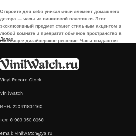
Откройте для себя уникальный элемент домашнего
декора — часы из виниловой пластинки. Этот
эксклюзивный предмет станет стильным акцентом в
любой комнате и превратит обычное пространство в
Далее
настоящее дизайнерское решение. Часы создаются
вручную из переработанных виниловых пластинок,
поэтому каждая модель уникальна и неповторима. Такой
аксессуар идеально подойдет для гостиной, спальни,
офиса или даже для оформления кафе, студии или
творческого пространства.
Vinyl Record Clock
Картины на стекле и дереве
VinilWatch
Лазерная гравировка на стекле или дереве, оригинальный
ИНН: 220411834160
способ приятно удивить своих близких отличным подарком
тел: 8 983 350 8268
или украсить свой дом
Если вы ищете способ сделать свой подарок особенным или
email: vinilwatch@ya.ru
украсить пространство, лазерная гравировка фото по дереву