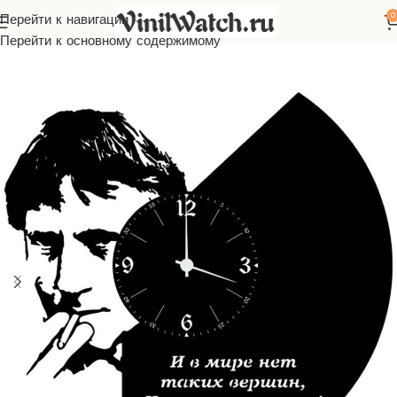
0
Перейти к навигации
вная
Часы из виниловой пластинки
Русская музыка
Высоцкий
Перейти к основному содержимому