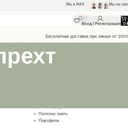
Мы в МАХ
Мы на свя
Вход / Регистрация
0
Бесплатная доставка при заказе от 250
прехт
Браслеты
Выкройки из кожи
Игрушки
Маски
Наши предлжения
Полезно знать
Портфели