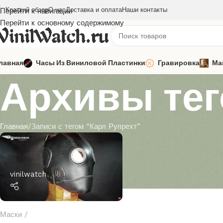
Краткий обзор
О нас
Доставка и оплата
Наши контакты
Перейти к навигации
Перейти к основному содержимому
лавная
Часы Из Виниловой Пластинки
Гравировка
Ма
Архивы тег
Главная
Записи с тегом “Карл Рупрехт”
vinilwatch
Маски