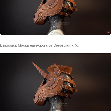
Выкройка Маска единорога от DieselpunkRo.