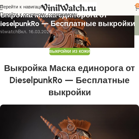
0
Перейти к навигации
ЫКРОЙКИ ИЗ КОЖИ
ыкройка Маска единорога от
Перейти к основному содержимому
ieselpunkRo — Бесплатные выкройки
nilwatch
Вкл. 16.03.2026
ВЫКРОЙКИ ИЗ КОЖИ
Выкройка Маска единорога от
DieselpunkRo — Бесплатные
выкройки