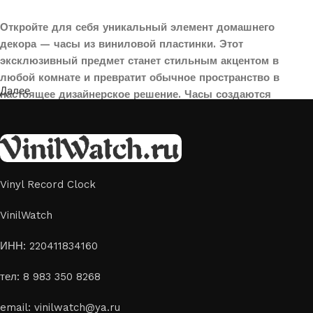
Откройте для себя уникальный элемент домашнего
декора — часы из виниловой пластинки. Этот
эксклюзивный предмет станет стильным акцентом в
любой комнате и превратит обычное пространство в
Далее
настоящее дизайнерское решение. Часы создаются
вручную из переработанных виниловых пластинок,
поэтому каждая модель уникальна и неповторима. Такой
аксессуар идеально подойдет для гостиной, спальни,
офиса или даже для оформления кафе, студии или
творческого пространства.
Vinyl Record Clock
Картины на стекле и дереве
VinilWatch
Лазерная гравировка на стекле или дереве, оригинальный
ИНН: 220411834160
способ приятно удивить своих близких отличным подарком
тел: 8 983 350 8268
или украсить свой дом
Если вы ищете способ сделать свой подарок особенным или
email: vinilwatch@ya.ru
украсить пространство, лазерная гравировка фото по дереву